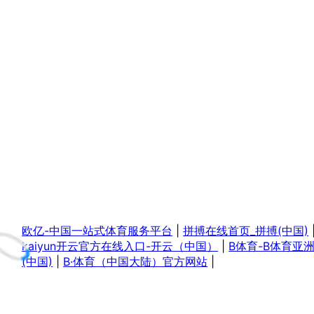
欧亿-中国一站式体育服务平台
|
拼搏在线首页_拼搏(中国)
kaiyun开云官方在线入口-开云（中国）
|
B体育-B体育亚洲
(中国)
|
B·体育（中国大陆）官方网站
|