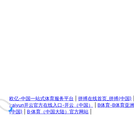
欧亿-中国一站式体育服务平台
|
拼搏在线首页_拼搏(中国)
kaiyun开云官方在线入口-开云（中国）
|
B体育-B体育亚洲
(中国)
|
B·体育（中国大陆）官方网站
|