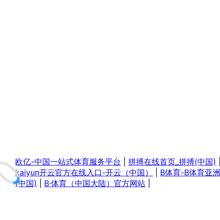
欧亿-中国一站式体育服务平台
|
拼搏在线首页_拼搏(中国)
kaiyun开云官方在线入口-开云（中国）
|
B体育-B体育亚洲
(中国)
|
B·体育（中国大陆）官方网站
|